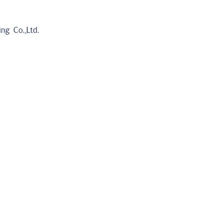
首页
关于我们
主营业务
工程师站
资源共享
新闻资讯
联系我们