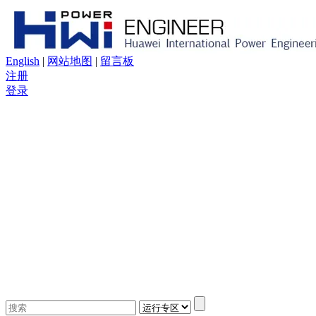
English
|
网站地图
|
留言板
注册
登录