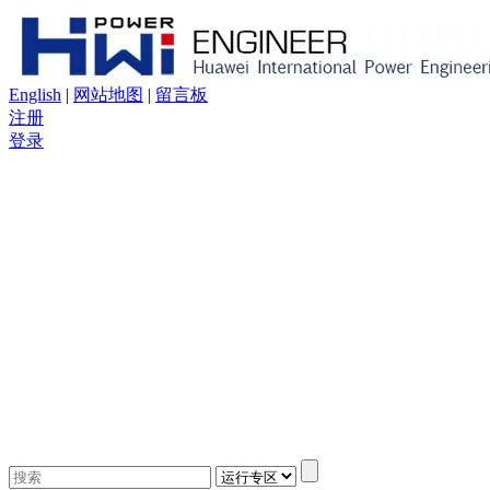
English
|
网站地图
|
留言板
注册
登录