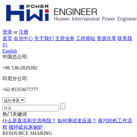
登录
or
注册
首页
会员中心
关于我们
主营业务
工程师站
资源共享
联系我
们
English
中国总公司:
+86 538-2820282
印尼分公司:
+62 85353677777
热门关键词
什么是直流和交流电阻？
如何测试变压器？
蒸汽轮机工作流
程
循环硫化床锅炉
RESOURCE SHARING