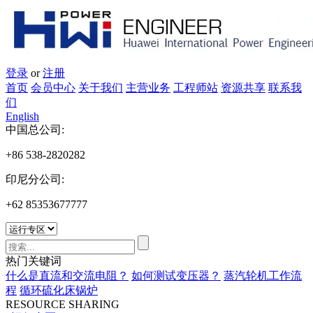
登录
or
注册
首页
会员中心
关于我们
主营业务
工程师站
资源共享
联系我
们
English
中国总公司:
+86 538-2820282
印尼分公司:
+62 85353677777
热门关键词
什么是直流和交流电阻？
如何测试变压器？
蒸汽轮机工作流
程
循环硫化床锅炉
RESOURCE SHARING